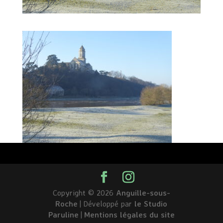
Copyright © 2026
Anguille-sous-
Roche
|
Développé par
le Studio
Paruline
|
Mentions légales du site