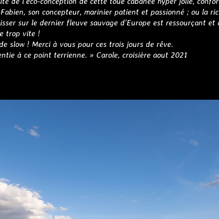
lité de l’eco-conception de cette toue cabanée hyper jolie, confor
Fabien, son concepteur, marinier patient et passionné ; ou la ri
lisser sur le dernier fleuve sauvage d’Europe est ressourçant et 
e trop vite !
e slow ! Merci à vous pour ces trois jours de rêve.
entie à ce point terrienne. » Carole, croisière aout 2021