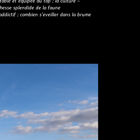
table et équipée au top ; la culture –
chesse splendide de la faune
addictif ; combien s’eveiller dans la brume