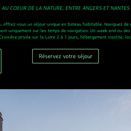
AU COEUR DE LA NATURE, ENTRE ANGERS ET NANTES
n, offrez vous un séjour unique en bateau habitable. Naviguez de 
ésent uniquement sur les temps de navigation. Un week end ou des
roisière privée sur la Loire 2 à 7 jours, hébergement insolite, l
Réservez votre séjour