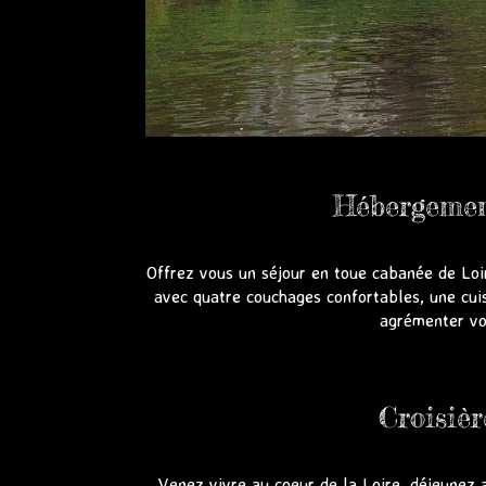
Hébergement
Offrez vous un séjour en toue cabanée de Loi
avec quatre couchages confortables, une cuis
agrémenter vot
Croisièr
Venez vivre au coeur de la Loire, déjeunez au