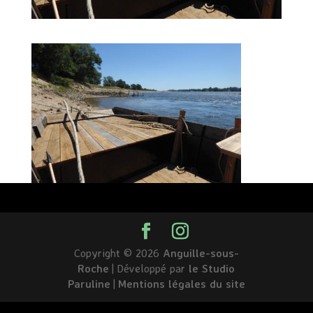
Copyright © 2026
Anguille-sous-
Roche
|
Développé par
le Studio
Paruline
|
Mentions légales du site