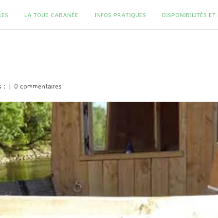
RES
LA TOUE CABANÉE
INFOS PRATIQUES
DISPONIBILITÉS E
s :
|
0 commentaires