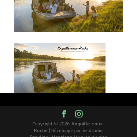
Copyright © 2026
Anguille-sous-
Roche
|
Développé par
le Studio
Paruline
|
Mentions légales du site