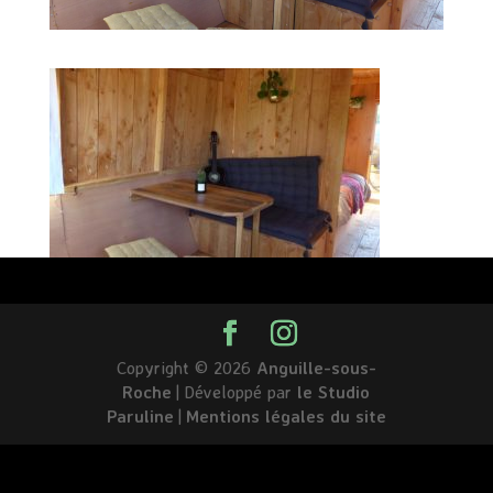
Copyright © 2026
Anguille-sous-
Roche
|
Développé par
le Studio
Paruline
|
Mentions légales du site