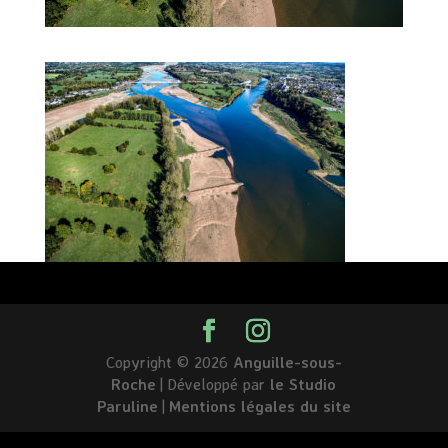
Copyright © 2026
Anguille-sous-
Roche
|
Développé par
le Studio
Paruline
|
Mentions légales du site