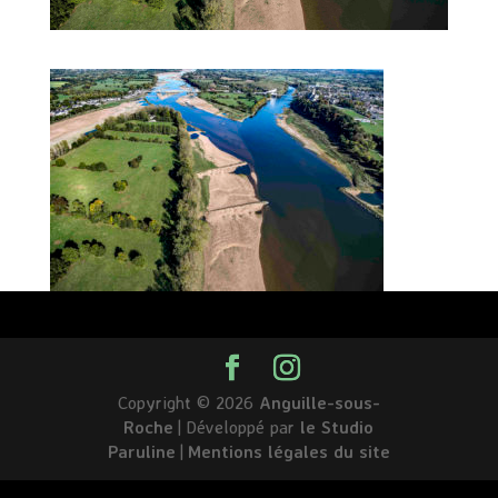
Copyright © 2026
Anguille-sous-
Roche
|
Développé par
le Studio
Paruline
|
Mentions légales du site