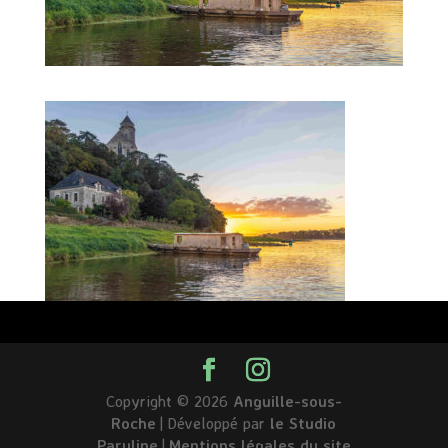
Copyright © 2026
Anguille-sous-
Roche
|
Développé par
le Studio
Paruline
|
Mentions légales du site